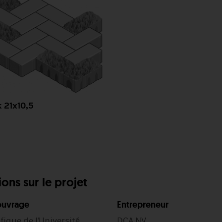
 21x10,5
ons sur le projet
'ouvrage
Entrepreneur
fique de l'Université
DCA NV