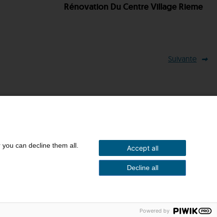
Rénovation Du Centre Village Rieme
Suivante
r you can decline them all.
Accept all
EZ-VOUS INPSIRER
DOWNLOADS
CONTACT
Decline all
Powered by