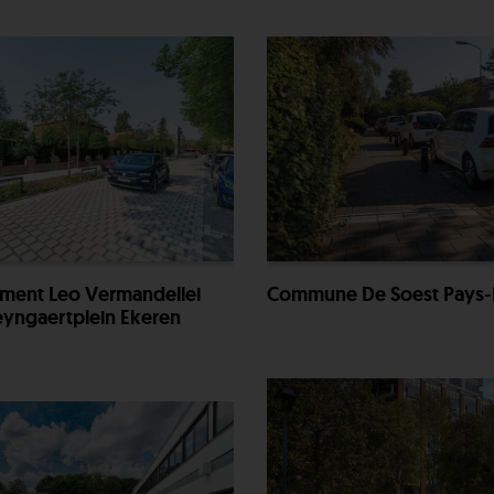
ent Leo Vermandellei
Commune De Soest Pays-
yngaertplein Ekeren