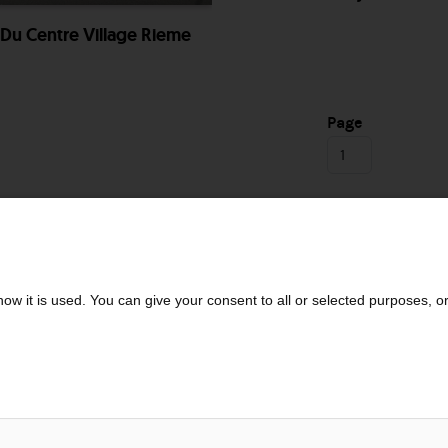
Du Centre Village Rieme
Page
ow it is used. You can give your consent to all or selected purposes, o
NOS PRODUITS
LAISS
Conditions de vente