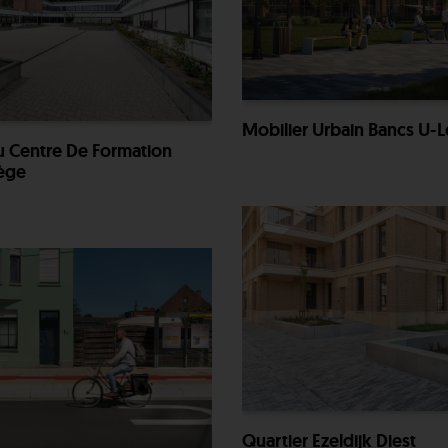
Mobilier Urbain Bancs U-
u Centre De Formation
ège
Quartier Ezeldijk Diest