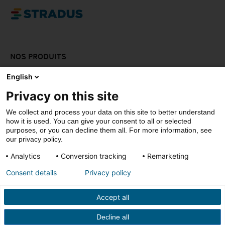
NOS PRODUITS
LAISSEZ-VOUS INPSIRER
English
Privacy on this site
DOWNLOADS
We collect and process your data on this site to better understand
CONTACT
how it is used. You can give your consent to all or selected
purposes, or you can decline them all. For more information, see
our privacy policy.
Analytics
Conversion tracking
Remarketing
© Stradus
Consent details
Privacy policy
Privacy- & cookiepolicy
Disclaimer
Accept all
Conditions de vente
Decline all