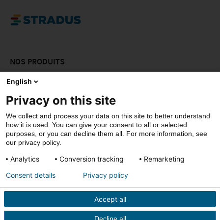
NOS PRODUITS
LAISSEZ-VOUS INPSIRER
English
Privacy on this site
DOWNLOADS
We collect and process your data on this site to better understand
CONTACT
how it is used. You can give your consent to all or selected
purposes, or you can decline them all. For more information, see
our privacy policy.
Analytics
Conversion tracking
Remarketing
© Stradus
Consent details
Privacy policy
Privacy- & cookiepolicy
Disclaimer
Accept all
Conditions de vente
Decline all