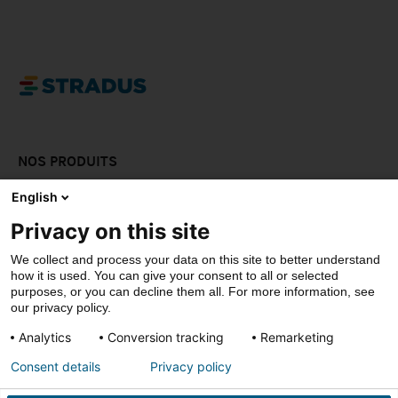
NOS PRODUITS
LAISSEZ-VOUS INPSIRER
English
Privacy on this site
DOWNLOADS
We collect and process your data on this site to better understand
CONTACT
how it is used. You can give your consent to all or selected
purposes, or you can decline them all. For more information, see
our privacy policy.
Analytics
Conversion tracking
Remarketing
© Stradus
Consent details
Privacy policy
Privacy- & cookiepolicy