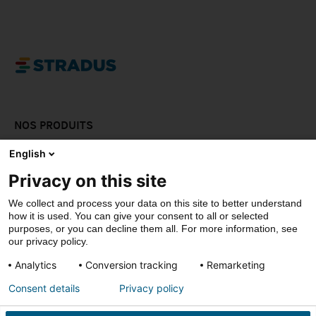
NOS PRODUITS
LAISSEZ-VOUS INPSIRER
English
Privacy on this site
DOWNLOADS
We collect and process your data on this site to better understand
CONTACT
how it is used. You can give your consent to all or selected
purposes, or you can decline them all. For more information, see
our privacy policy.
Analytics
Conversion tracking
Remarketing
© Stradus
Consent details
Privacy policy
Privacy- & cookiepolicy
Disclaimer