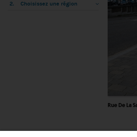
2.
Choisissez une région
Rue De La S